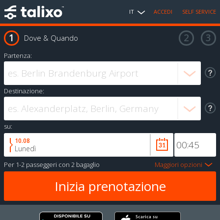
IT
ACCEDI
SELF SERVICE
Dove & Quando
Partenza:
Destinazione:
su:
10.08
Lunedì
Per
1-2 passeggeri
con
2 bagaglio
Maggiori opzioni