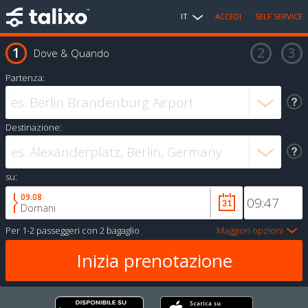
IT
ACCEDI
SELF SERVICE
Dove & Quando
Partenza:
Destinazione:
su:
09.08
Domani
Per
1-2 passeggeri
con
2 bagaglio
Maggiori opzioni