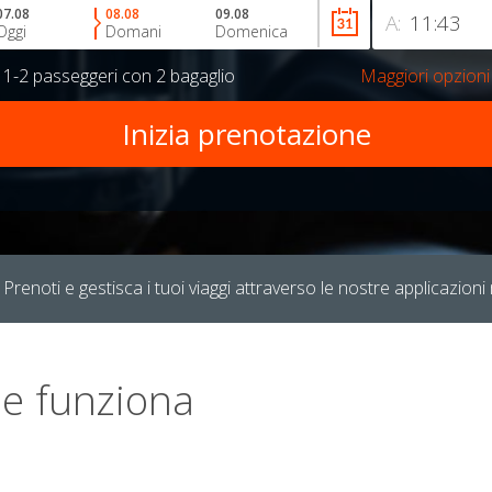
07.08
08.08
09.08
A:
Oggi
Domani
Domenica
r
1-2 passeggeri
con
2 bagaglio
Maggiori opzioni
Prenoti e gestisca i tuoi viaggi attraverso le nostre applicazioni 
e funziona