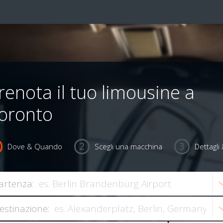
renota il tuo limousine a
oronto
Dove & Quando
Scegli una macchina
Dettagl
artenza:
estinazione: