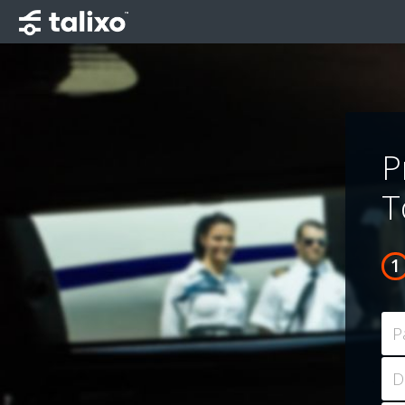
P
T
P
D