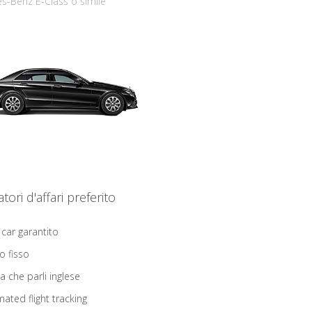
s-Benz E-Class o simile
iatori d'affari preferito
 car garantito
o fisso
ta che parli inglese
ated flight tracking