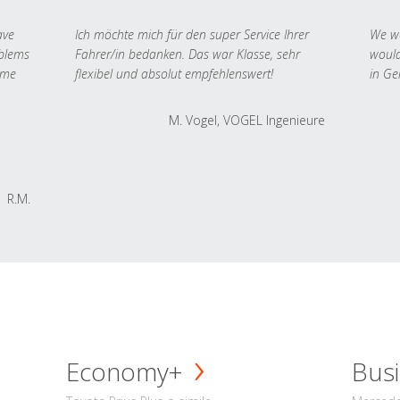
ave
Ich möchte mich für den super Service Ihrer
We we
oblems
Fahrer/in bedanken. Das war Klasse, sehr
would
 me
flexibel und absolut empfehlenswert!
in Ge
M. Vogel, VOGEL Ingenieure
R.M.
Economy+
Busi