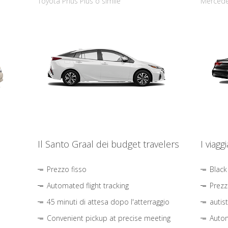
Toyota Prius Plus o simile
Mercede
Il Santo Graal dei budget travelers
I viagg
Prezzo fisso
Black
Automated flight tracking
Prezz
45 minuti di attesa dopo l'atterraggio
autis
Convenient pickup at precise meeting
Autom