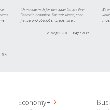
ave
Ich möchte mich für den super Service Ihrer
We we
oblems
Fahrer/in bedanken. Das war Klasse, sehr
would
 me
flexibel und absolut empfehlenswert!
in Ge
M. Vogel, VOGEL Ingenieure
R.M.
Economy+
Busi