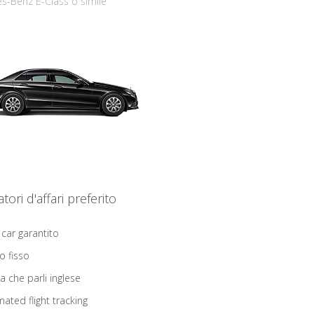
s-Benz E-Class o simile
iatori d'affari preferito
 car garantito
o fisso
ta che parli inglese
ated flight tracking