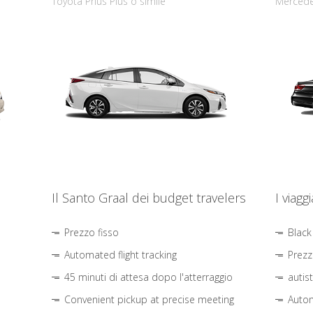
Toyota Prius Plus o simile
Mercede
Il Santo Graal dei budget travelers
I viagg
Prezzo fisso
Black
Automated flight tracking
Prezz
45 minuti di attesa dopo l'atterraggio
autis
Convenient pickup at precise meeting
Autom