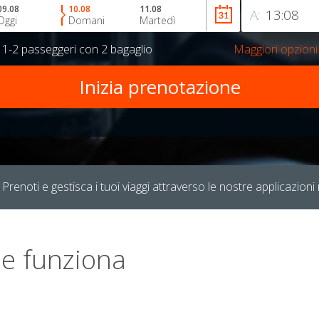
09.08
10.08
11.08
A:
Oggi
Domani
Martedì
r
1-2 passeggeri
con
2 bagaglio
Maggiori opzioni
Prenoti e gestisca i tuoi viaggi attraverso le nostre applicazioni 
e funziona