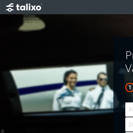
P
V
P
D