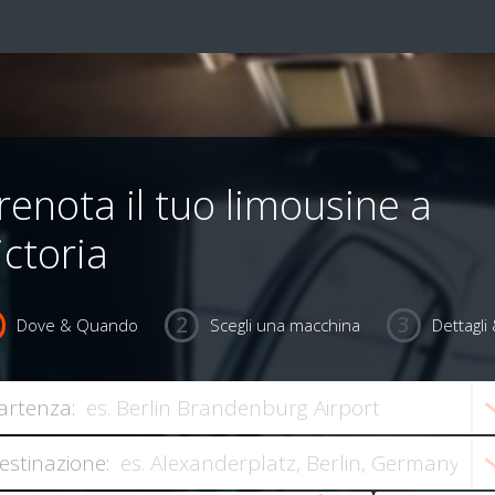
renota il tuo limousine a
ictoria
Dove & Quando
Scegli una macchina
Dettagl
artenza:
estinazione: