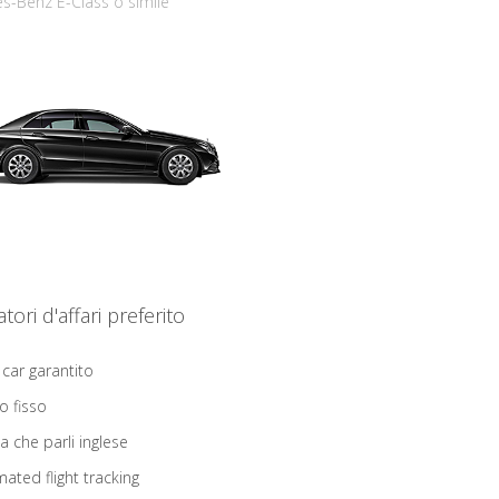
s-Benz E-Class o simile
iatori d'affari preferito
 car garantito
o fisso
ta che parli inglese
ated flight tracking