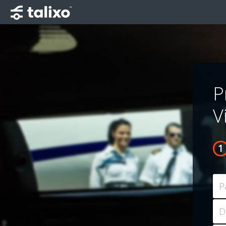
P
V
P
D