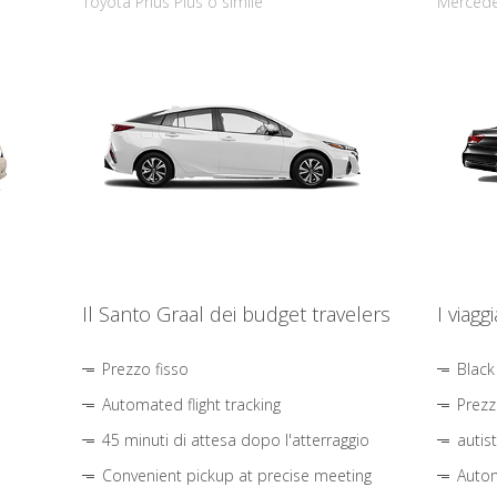
Toyota Prius Plus o simile
Mercede
Il Santo Graal dei budget travelers
I viagg
Prezzo fisso
Black
Automated flight tracking
Prezz
45 minuti di attesa dopo l'atterraggio
autis
Convenient pickup at precise meeting
Autom