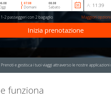
06.08
07.08
08.08
A:
Oggi
Domani
Sabato
r
1-2 passeggeri
con
2 bagaglio
Maggiori opzioni
Prenoti e gestisca i tuoi viaggi attraverso le nostre applicazioni 
e funziona