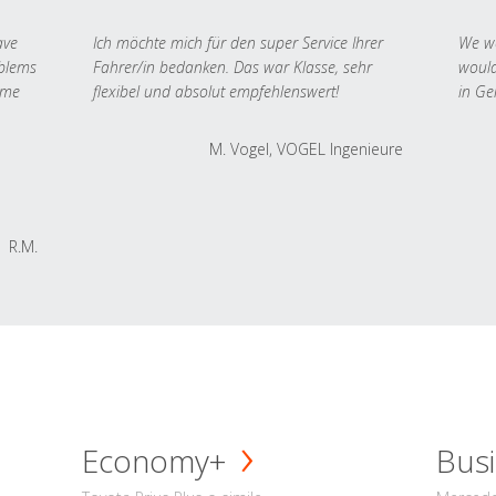
ave
Ich möchte mich für den super Service Ihrer
We we
oblems
Fahrer/in bedanken. Das war Klasse, sehr
would
 me
flexibel und absolut empfehlenswert!
in Ge
M. Vogel, VOGEL Ingenieure
R.M.
Economy+
Busi