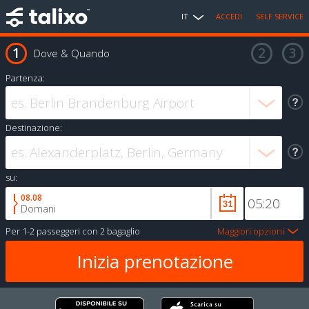
IT
ACCEDI
SELF SERVICE
Dove & Quando
Partenza:
Destinazione:
su:
08.08
Domani
Per
1-2 passeggeri
con
2 bagaglio
Maggiori opzioni