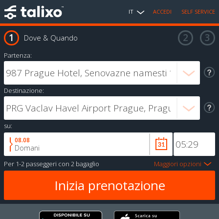
IT
ACCEDI
SELF SERVICE
Dove & Quando
Partenza:
Destinazione:
su:
08.08
Domani
Per
1-2 passeggeri
con
2 bagaglio
Maggiori opzioni