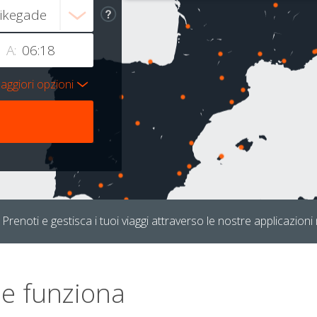
A:
aggiori opzioni
Prenoti e gestisca i tuoi viaggi attraverso le nostre applicazioni 
e funziona