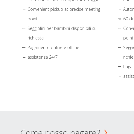
Convenient pickup at precise meeting
Autom
point
60 di
Seggiolini per bambini disponibili su
Conve
richiesta
point
Pagamento online e offline
Seggi
assistenza 24/7
richie
Pagam
assis
Come posso pagare?