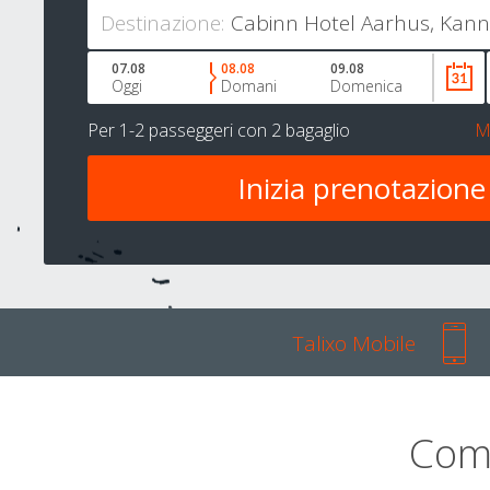
Destinazione:
07.08
08.08
09.08
Oggi
Domani
Domenica
Per
1-2 passeggeri
con
2 bagaglio
M
Talixo Mobile
Com