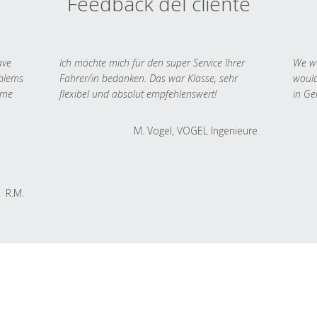
Feedback del cliente
ave
Ich möchte mich für den super Service Ihrer
We we
oblems
Fahrer/in bedanken. Das war Klasse, sehr
would
 me
flexibel und absolut empfehlenswert!
in Ge
M. Vogel, VOGEL Ingenieure
R.M.