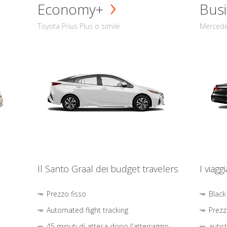
Economy+
Busi
Toyota Prius Plus o simile
Mercede
Il Santo Graal dei budget travelers
I viagg
Prezzo fisso
Black
Automated flight tracking
Prezz
45 minuti di attesa dopo l'atterraggio
autis