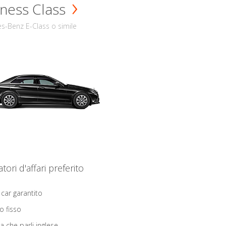
ness Class
s-Benz E-Class o simile
iatori d'affari preferito
 car garantito
o fisso
ta che parli inglese