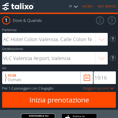
IT
ACCEDI
SELF SERVICE
Dove & Quando
Partenza:
Destinazione:
su:
09.08
Domani
Per
1-2 passeggeri
con
2 bagaglio
Maggiori opzioni