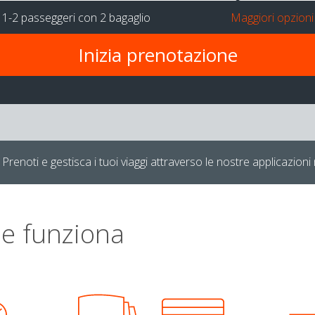
r
1-2 passeggeri
con
2 bagaglio
Maggiori opzioni
Prenoti e gestisca i tuoi viaggi attraverso le nostre applicazioni 
e funziona