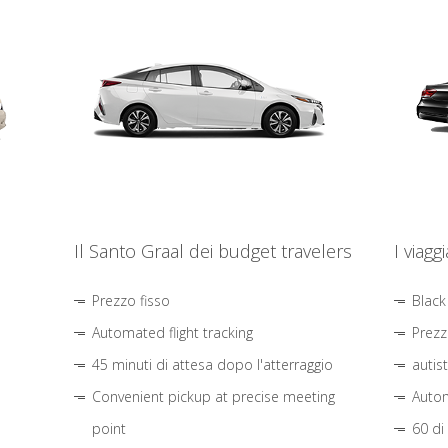
Il Santo Graal dei budget travelers
I viagg
Prezzo fisso
Black
Automated flight tracking
Prezz
45 minuti di attesa dopo l'atterraggio
autis
Convenient pickup at precise meeting
Autom
point
60 di