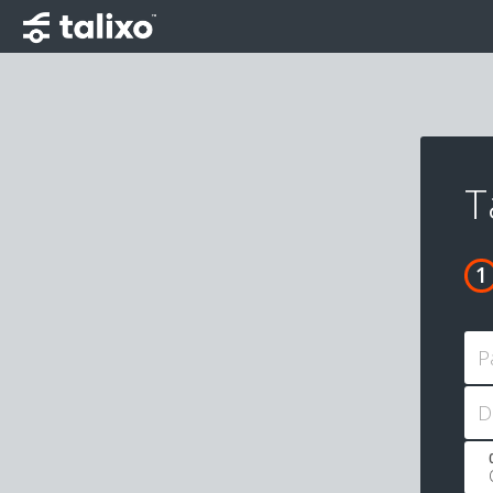
T
P
D