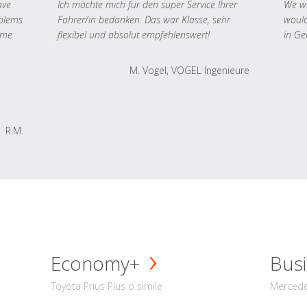
ave
Ich möchte mich für den super Service Ihrer
We we
oblems
Fahrer/in bedanken. Das war Klasse, sehr
would
 me
flexibel und absolut empfehlenswert!
in Ge
M. Vogel, VOGEL Ingenieure
R.M.
Economy+
Busi
Toyota Prius Plus o simile
Mercede