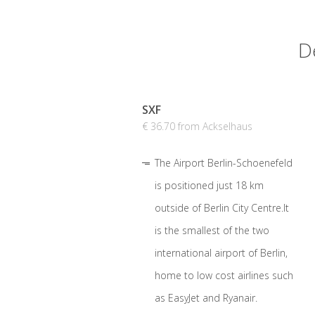
D
SXF
€ 36.70 from Ackselhaus
The Airport Berlin-Schoenefeld
is positioned just 18 km
outside of Berlin City Centre.It
is the smallest of the two
international airport of Berlin,
home to low cost airlines such
as EasyJet and Ryanair.