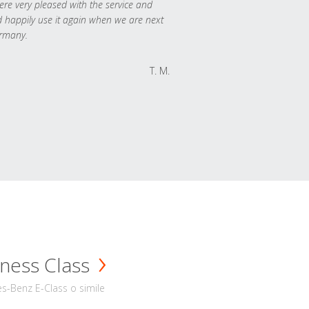
re very pleased with the service and
 happily use it again when we are next
rmany.
T. M.
ness Class
s-Benz E-Class o simile