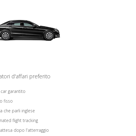
iatori d'affari preferito
 car garantito
o fisso
ta che parli inglese
ated flight tracking
 attesa dopo l'atterraggio