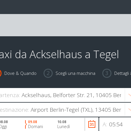
axi da Ackselhaus a Tegel
Dove & Quando
Scegli una macchina
Dettagl
artenza:
estinazione:
08.08
09.08
10.08
A:
Oggi
Domani
Lunedì