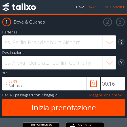
IT
ACCEDI
SELF SERVICE
Dove & Quando
Partenza:
Destinazione:
su:
08.08
Sabato
Per
1-2 passeggeri
con
2 bagaglio
Maggiori opzioni