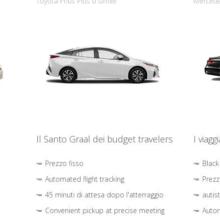
Toyota Prius Plus o simile
Mercede
Il Santo Graal dei budget travelers
I viagg
Prezzo fisso
Black
Automated flight tracking
Prezz
45 minuti di attesa dopo l'atterraggio
autis
Convenient pickup at precise meeting
Autom