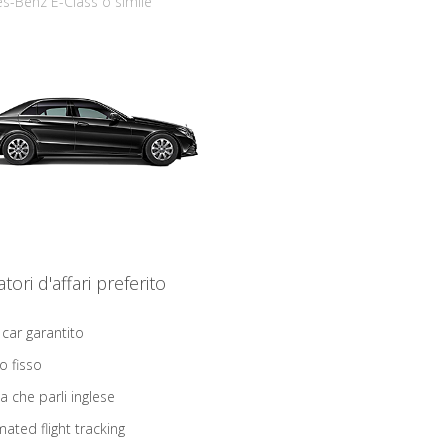
s-Benz E-Class o simile
iatori d'affari preferito
 car garantito
o fisso
ta che parli inglese
ated flight tracking