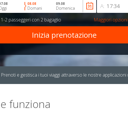
07.08
08.08
09.08
A:
Oggi
Domani
Domenica
r
1-2 passeggeri
con
2 bagaglio
Maggiori opzioni
Prenoti e gestisca i tuoi viaggi attraverso le nostre applicazioni 
e funziona