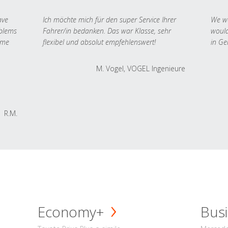
ave
Ich möchte mich für den super Service Ihrer
We we
oblems
Fahrer/in bedanken. Das war Klasse, sehr
would
 me
flexibel und absolut empfehlenswert!
in Ge
M. Vogel, VOGEL Ingenieure
R.M.
Economy+
Busi