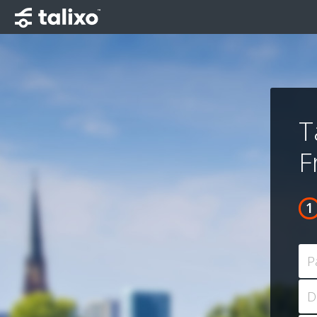
T
F
P
D