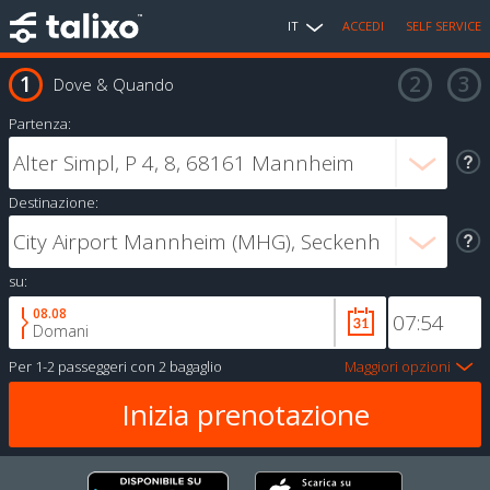
IT
ACCEDI
SELF SERVICE
Dove & Quando
Partenza:
Destinazione:
su:
08.08
Domani
Per
1-2 passeggeri
con
2 bagaglio
Maggiori opzioni