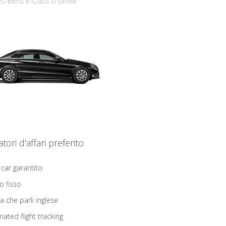
s-Benz E-Class o simile
iatori d'affari preferito
 car garantito
o fisso
ta che parli inglese
ated flight tracking