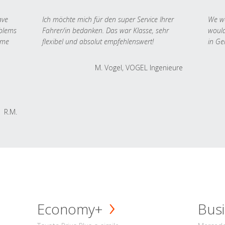
ave
Ich möchte mich für den super Service Ihrer
We we
oblems
Fahrer/in bedanken. Das war Klasse, sehr
would
 me
flexibel und absolut empfehlenswert!
in Ge
M. Vogel, VOGEL Ingenieure
R.M.
Economy+
Busi