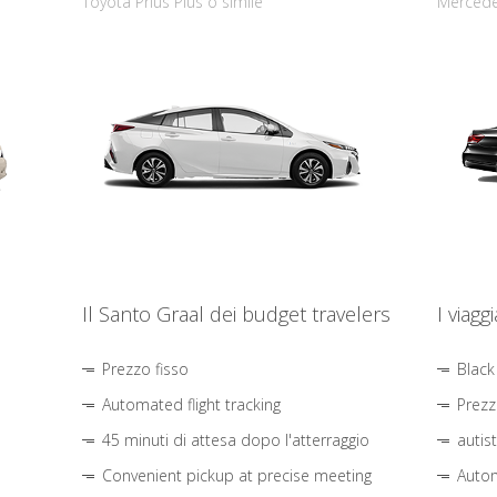
Toyota Prius Plus o simile
Mercede
Il Santo Graal dei budget travelers
I viagg
Prezzo fisso
Black
Automated flight tracking
Prezz
45 minuti di attesa dopo l'atterraggio
autis
Convenient pickup at precise meeting
Autom