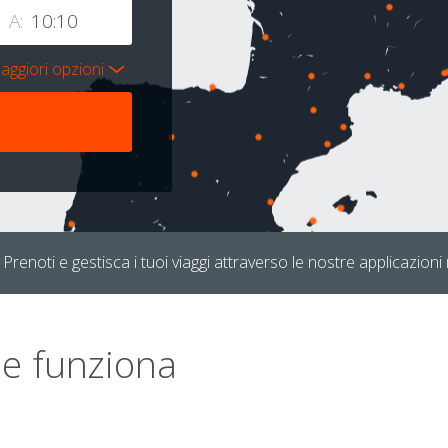
A:
aggiori opzioni
Prenoti e gestisca i tuoi viaggi attraverso le nostre applicazioni 
e funziona