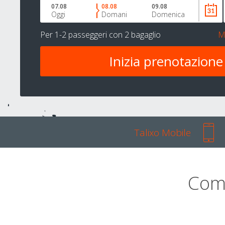
07.08
08.08
09.08
Oggi
Domani
Domenica
Per
1-2 passeggeri
con
2 bagaglio
M
Talixo Mobile
Com