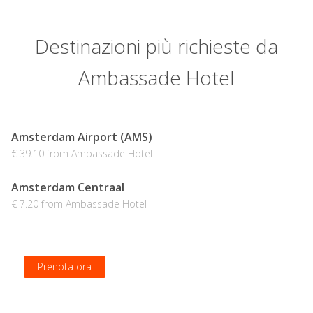
Destinazioni più richieste da
Ambassade Hotel
Amsterdam Airport (AMS)
€ 39.10 from Ambassade Hotel
Amsterdam Centraal
€ 7.20 from Ambassade Hotel
Prenota ora
Prenota ora