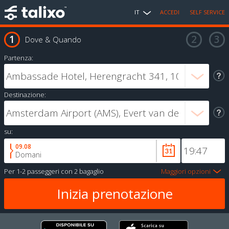
IT
ACCEDI
SELF SERVICE
Dove & Quando
Partenza:
Destinazione:
su:
09.08
Domani
Per
1-2 passeggeri
con
2 bagaglio
Maggiori opzioni