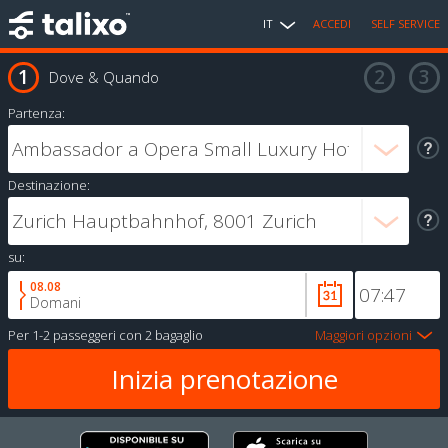
IT
ACCEDI
SELF SERVICE
Dove & Quando
Partenza:
Destinazione:
su:
08.08
Domani
Per
1-2 passeggeri
con
2 bagaglio
Maggiori opzioni