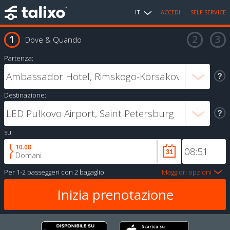
IT
ACCEDI
SELF SERVICE
Dove & Quando
Partenza:
Destinazione:
su:
10.08
Domani
Per
1-2 passeggeri
con
2 bagaglio
Maggiori opzioni