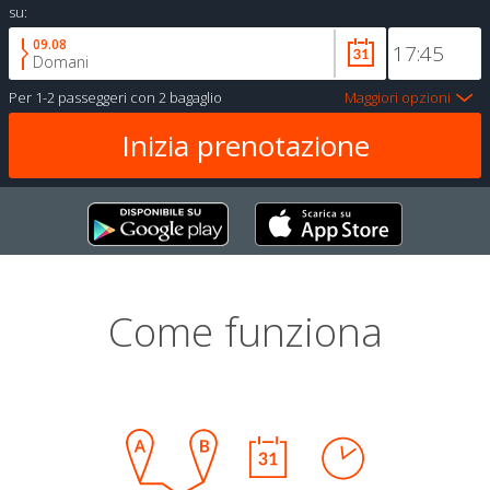
su:
09.08
Domani
Per
1-2 passeggeri
con
2 bagaglio
Maggiori opzioni
Come funziona