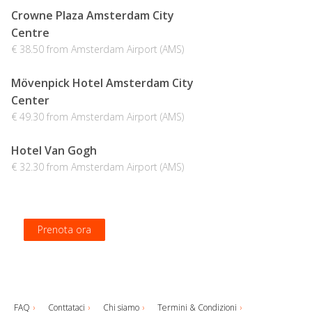
Crowne Plaza Amsterdam City
Centre
€ 38.50 from Amsterdam Airport (AMS)
Mövenpick Hotel Amsterdam City
Center
€ 49.30 from Amsterdam Airport (AMS)
Hotel Van Gogh
€ 32.30 from Amsterdam Airport (AMS)
Prenota ora
Prenota ora
Prenota ora
Prenota ora
FAQ
Conttataci
Chi siamo
Termini & Condizioni