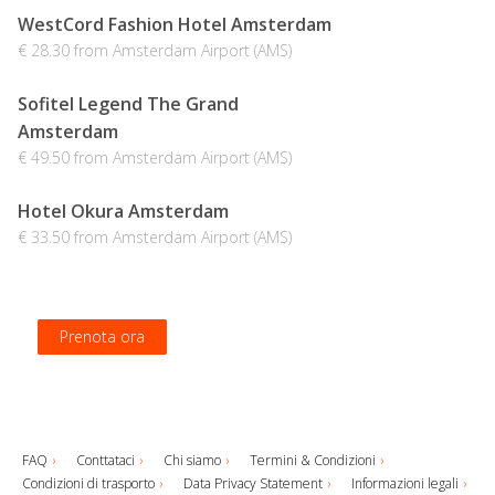
WestCord Fashion Hotel Amsterdam
€ 28.30 from Amsterdam Airport (AMS)
Sofitel Legend The Grand
Amsterdam
€ 49.50 from Amsterdam Airport (AMS)
Hotel Okura Amsterdam
€ 33.50 from Amsterdam Airport (AMS)
Prenota ora
Prenota ora
Prenota ora
Prenota ora
FAQ
Conttataci
Chi siamo
Termini & Condizioni
Condizioni di trasporto
Data Privacy Statement
Informazioni legali