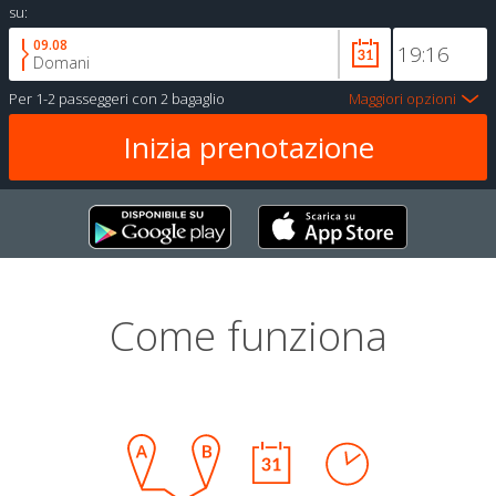
su:
09.08
Domani
Per
1-2 passeggeri
con
2 bagaglio
Maggiori opzioni
Come funziona