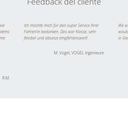
Feedback del cliente
ave
Ich möchte mich für den super Service Ihrer
We we
oblems
Fahrer/in bedanken. Das war Klasse, sehr
would
 me
flexibel und absolut empfehlenswert!
in Ge
M. Vogel, VOGEL Ingenieure
R.M.