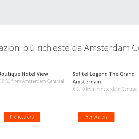
azioni più richieste da Amsterdam C
Boutique Hotel View
Sofitel Legend The Grand
€ 8.80 from Amsterdam Centraal
Amsterdam
€ 8.10 from Amsterdam Centraal
Prenota ora
Prenota ora