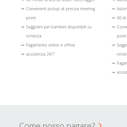
Convenient pickup at precise meeting
Autom
point
60 di
Seggiolini per bambini disponibili su
Conve
richiesta
point
Pagamento online e offline
Seggi
assistenza 24/7
richie
Pagam
assis
Come posso pagare?