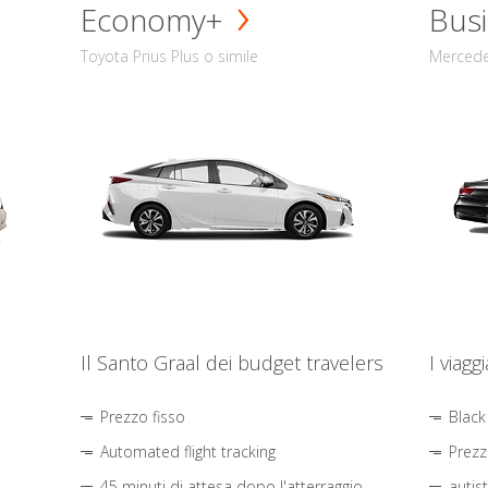
Economy+
Busi
Toyota Prius Plus o simile
Mercede
Il Santo Graal dei budget travelers
I viagg
Prezzo fisso
Black
Automated flight tracking
Prezz
45 minuti di attesa dopo l'atterraggio
autis