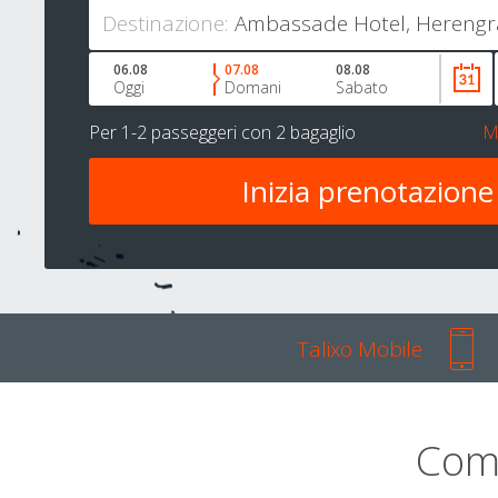
Destinazione:
06.08
07.08
08.08
Oggi
Domani
Sabato
Per
1-2 passeggeri
con
2 bagaglio
M
Talixo Mobile
Com