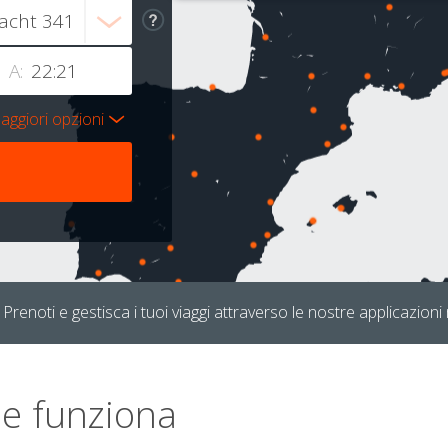
A:
aggiori opzioni
Prenoti e gestisca i tuoi viaggi attraverso le nostre applicazioni 
e funziona