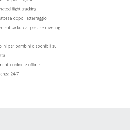
ated flight tracking
 attesa dopo l'atterraggio
nient pickup at precise meeting
olini per bambini disponibili su
sta
ento online e offline
tenza 24/7