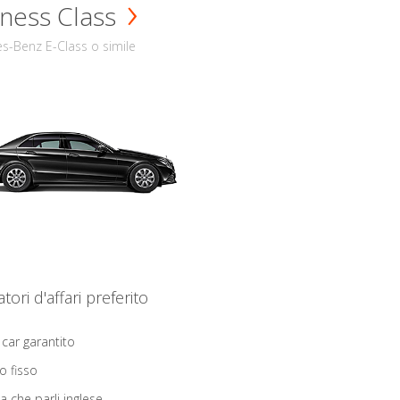
ness Class
s-Benz E-Class o simile
iatori d'affari preferito
 car garantito
o fisso
ta che parli inglese