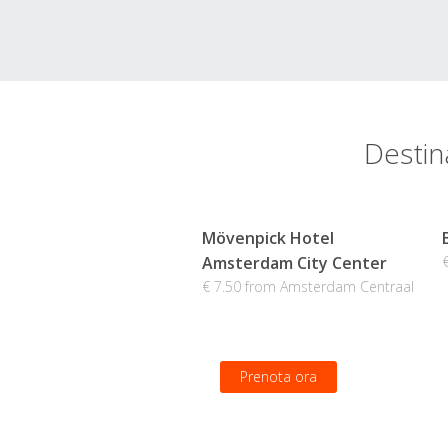
Destin
Mövenpick Hotel
Amsterdam City Center
€ 7.50 from Amsterdam Centraal
Prenota ora