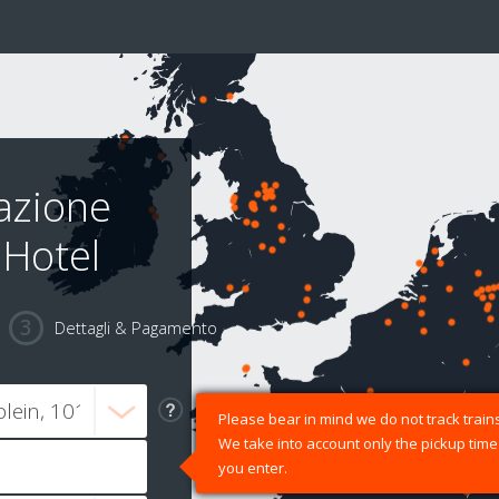
azione
 Hotel
Dettagli & Pagamento
Please bear in mind we do not track trains
We take into account only the pickup time
you enter.