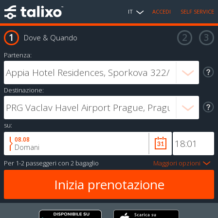
IT
ACCEDI
SELF SERVICE
Dove & Quando
Partenza:
Destinazione:
su:
08.08
Domani
Per
1-2 passeggeri
con
2 bagaglio
Maggiori opzioni