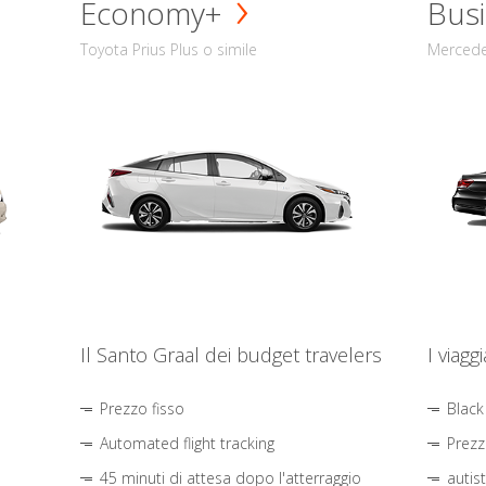
Economy+
Busi
Toyota Prius Plus o simile
Mercede
Il Santo Graal dei budget travelers
I viagg
Prezzo fisso
Black
Automated flight tracking
Prezz
45 minuti di attesa dopo l'atterraggio
autis