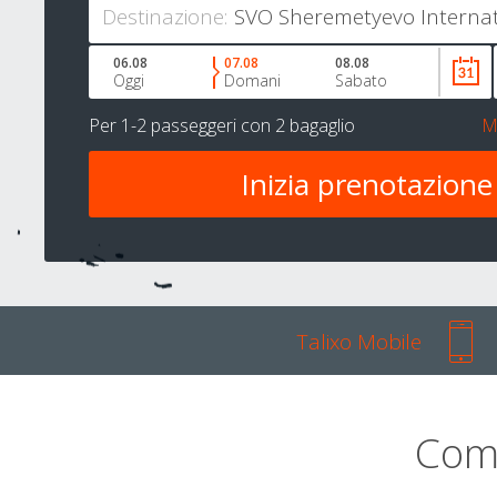
Destinazione:
06.08
07.08
08.08
Oggi
Domani
Sabato
Per
1-2 passeggeri
con
2 bagaglio
M
Talixo Mobile
Com