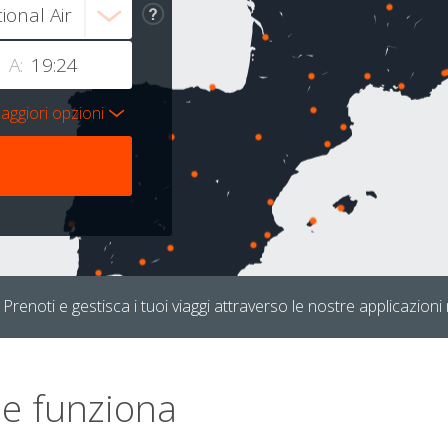
A:
aggiori opzioni
Prenoti e gestisca i tuoi viaggi attraverso le nostre applicazioni 
e funziona