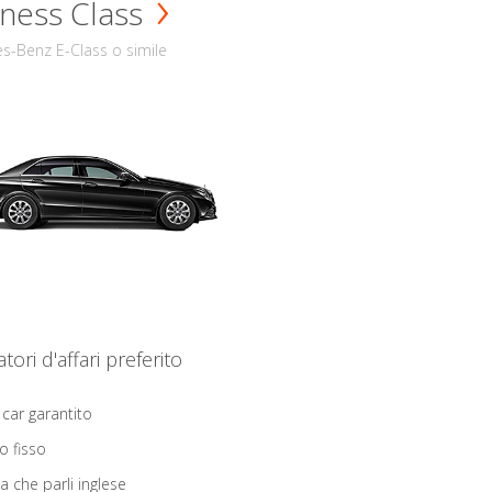
ness Class
s-Benz E-Class o simile
iatori d'affari preferito
 car garantito
o fisso
ta che parli inglese