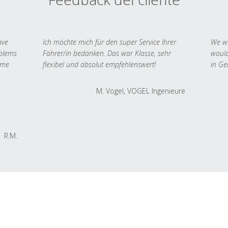
ave
Ich möchte mich für den super Service Ihrer
We we
oblems
Fahrer/in bedanken. Das war Klasse, sehr
would
 me
flexibel und absolut empfehlenswert!
in Ge
M. Vogel, VOGEL Ingenieure
R.M.