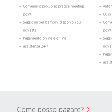
Convenient pickup at precise meeting
Autom
point
60 di
Seggiolini per bambini disponibili su
Conve
richiesta
point
Pagamento online e offline
Seggi
assistenza 24/7
richie
Pagam
assis
Come posso pagare?