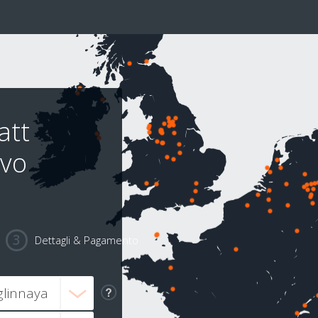
att
vo
Dettagli & Pagamento