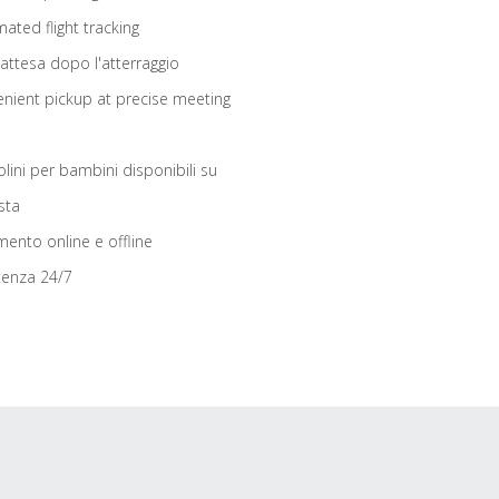
ated flight tracking
 attesa dopo l'atterraggio
nient pickup at precise meeting
olini per bambini disponibili su
sta
ento online e offline
tenza 24/7