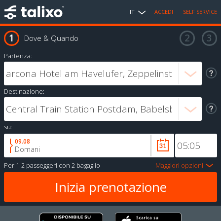
IT
ACCEDI
SELF SERVICE
Dove & Quando
Partenza:
Destinazione:
su:
09.08
Domani
Per
1-2 passeggeri
con
2 bagaglio
Maggiori opzioni