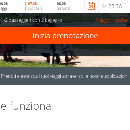
06.08
07.08
08.08
A:
Oggi
Domani
Sabato
r
1-2 passeggeri
con
2 bagaglio
Maggiori opzioni
Prenoti e gestisca i tuoi viaggi attraverso le nostre applicazioni 
e funziona