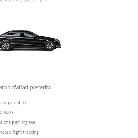
s-Benz E-Class o simile
iatori d'affari preferito
 car garantito
o fisso
ta che parli inglese
ated flight tracking