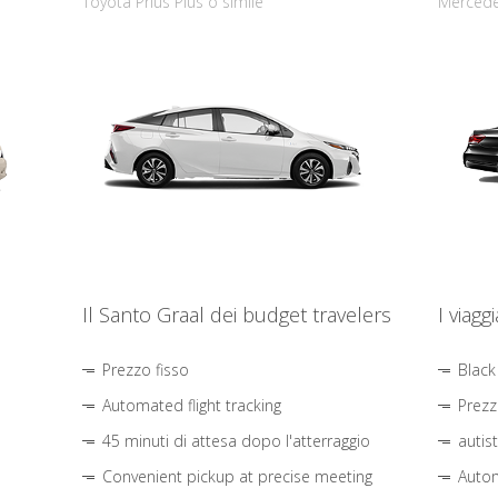
Toyota Prius Plus o simile
Mercede
Il Santo Graal dei budget travelers
I viagg
Prezzo fisso
Black
Automated flight tracking
Prezz
45 minuti di attesa dopo l'atterraggio
autis
Convenient pickup at precise meeting
Autom