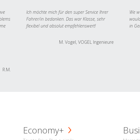
ave
Ich möchte mich für den super Service Ihrer
We we
oblems
Fahrer/in bedanken. Das war Klasse, sehr
would
 me
flexibel und absolut empfehlenswert!
in Ge
M. Vogel, VOGEL Ingenieure
R.M.
Economy+
Busi