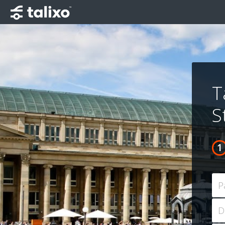
T
S
P
D