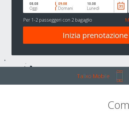
08.08
09.08
10.08
Oggi
Domani
Lunedì
Per
1-2 passeggeri
con
2 bagaglio
M
Talixo Mobile
Com