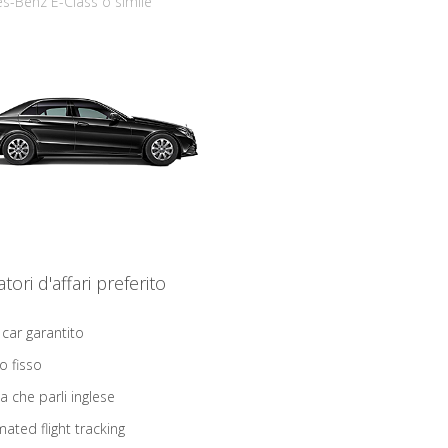
s-Benz E-Class o simile
iatori d'affari preferito
 car garantito
o fisso
ta che parli inglese
ated flight tracking