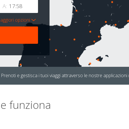
A:
aggiori opzioni
Prenoti e gestisca i tuoi viaggi attraverso le nostre applicazioni 
e funziona