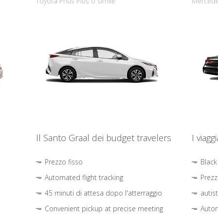
Toyota Prius Plus o simile
Mercede
Il Santo Graal dei budget travelers
I viagg
Prezzo fisso
Black
Automated flight tracking
Prezz
45 minuti di attesa dopo l'atterraggio
autis
Convenient pickup at precise meeting
Autom