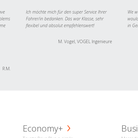
ave
Ich möchte mich für den super Service Ihrer
We we
oblems
Fahrer/in bedanken. Das war Klasse, sehr
would
 me
flexibel und absolut empfehlenswert!
in Ge
M. Vogel, VOGEL Ingenieure
R.M.
Economy+
Busi