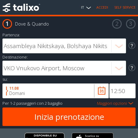
IT
ACCEDI
SELF SERVICE
Dove & Quando
Partenza:
Destinazione:
su:
11.08
Domani
Per
1-2 passeggeri
con
2 bagaglio
Maggiori opzioni