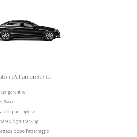
iatori d'affari preferito
 car garantito
o fisso
ta che parli inglese
ated flight tracking
 attesa dopo l'atterraggio