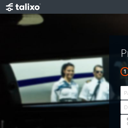
P
P
D