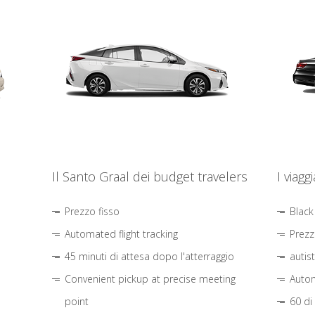
Il Santo Graal dei budget travelers
I viagg
Prezzo fisso
Black
Automated flight tracking
Prezz
45 minuti di attesa dopo l'atterraggio
autis
Convenient pickup at precise meeting
Autom
point
60 di