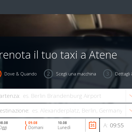
renota il tuo taxi a Atene
Dove & Quando
Scegli una macchina
Dettagl
artenza:
estinazione:
08.08
09.08
10.08
A:
Oggi
Domani
Lunedì