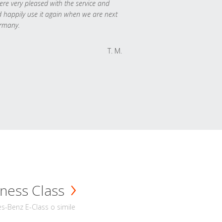
re very pleased with the service and
 happily use it again when we are next
rmany.
T. M.
ness Class
s-Benz E-Class o simile