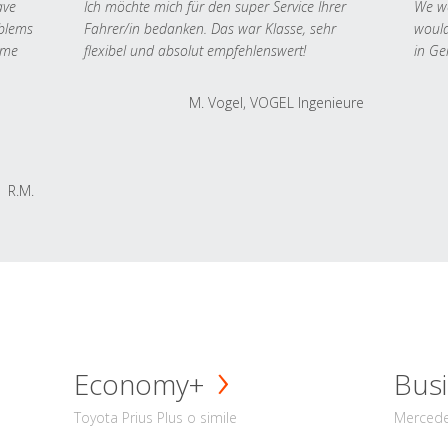
ave
Ich möchte mich für den super Service Ihrer
We we
oblems
Fahrer/in bedanken. Das war Klasse, sehr
would
 me
flexibel und absolut empfehlenswert!
in Ge
M. Vogel, VOGEL Ingenieure
R.M.
Economy+
Busi
Toyota Prius Plus o simile
Mercede