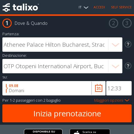
IT
ACCEDI
SELF SERVICE
Dove & Quando
Partenza:
Destinazione:
su:
09.08
Domani
Per
1-2 passeggeri
con
2 bagaglio
Maggiori opzioni