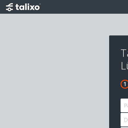
T
L
P
D