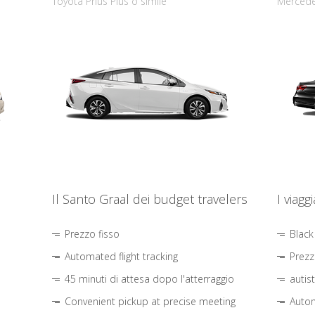
Toyota Prius Plus o simile
Mercede
Il Santo Graal dei budget travelers
I viagg
Prezzo fisso
Black
Automated flight tracking
Prezz
45 minuti di attesa dopo l'atterraggio
autis
Convenient pickup at precise meeting
Autom