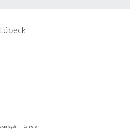
l Lübeck
ioni legali
Carriere