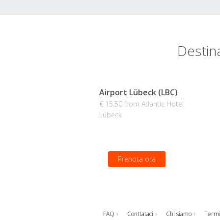
Destina
Airport Lübeck (LBC)
€ 15.50 from Atlantic Hotel
Lübeck
Prenota ora
FAQ
Conttataci
Chi siamo
Termi