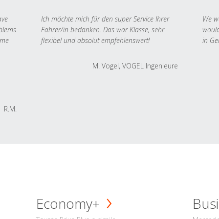
ave
Ich möchte mich für den super Service Ihrer
We we
oblems
Fahrer/in bedanken. Das war Klasse, sehr
would
 me
flexibel und absolut empfehlenswert!
in Ge
M. Vogel, VOGEL Ingenieure
R.M.
Economy+
Busi