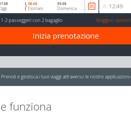
07.08
08.08
09.08
A:
Oggi
Domani
Domenica
r
1-2 passeggeri
con
2 bagaglio
Maggiori opzioni
Prenoti e gestisca i tuoi viaggi attraverso le nostre applicazioni 
e funziona