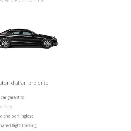
s-Benz E-Class o simile
iatori d'affari preferito
 car garantito
o fisso
ta che parli inglese
ated flight tracking