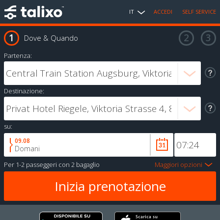
IT
ACCEDI
SELF SERVICE
Dove & Quando
Partenza:
Destinazione:
su:
09.08
Domani
Per
1-2 passeggeri
con
2 bagaglio
Maggiori opzioni