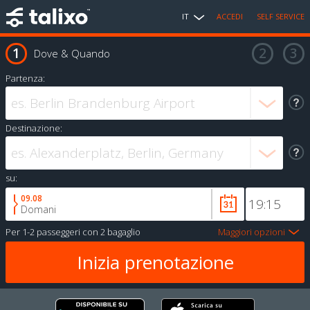
IT
ACCEDI
SELF SERVICE
Dove & Quando
Partenza:
Destinazione:
su:
09.08
Domani
Per
1-2 passeggeri
con
2 bagaglio
Maggiori opzioni