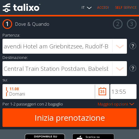
IT
ACCEDI
SELF SERVICE
Dove & Quando
Partenza:
Destinazione:
su:
11.08
Domani
Per
1-2 passeggeri
con
2 bagaglio
Maggiori opzioni