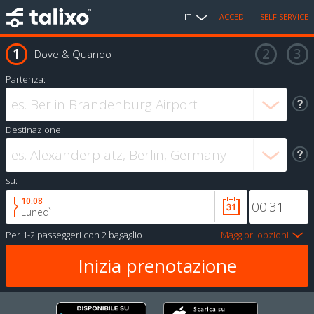
IT
ACCEDI
SELF SERVICE
Dove & Quando
Partenza:
Destinazione:
su:
10.08
Lunedì
Per
1-2 passeggeri
con
2 bagaglio
Maggiori opzioni