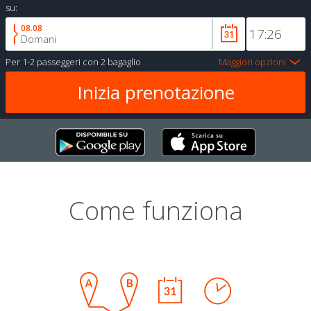
su:
08.08
Domani
Per
1-2 passeggeri
con
2 bagaglio
Maggiori opzioni
Come funziona