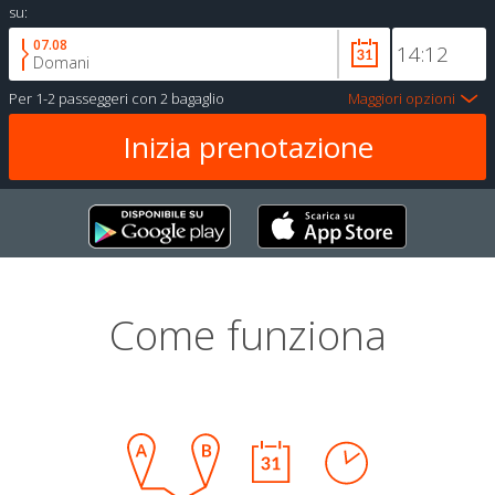
su:
07.08
Domani
Per
1-2 passeggeri
con
2 bagaglio
Maggiori opzioni
Come funziona