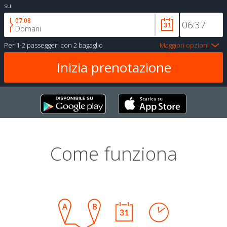
su:
07.08
Domani
Per
1-2 passeggeri
con
2 bagaglio
Maggiori opzioni
Come funziona