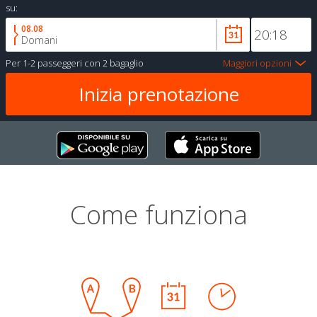
su:
08.08
Domani
Per
1-2 passeggeri
con
2 bagaglio
Maggiori opzioni
Come funziona