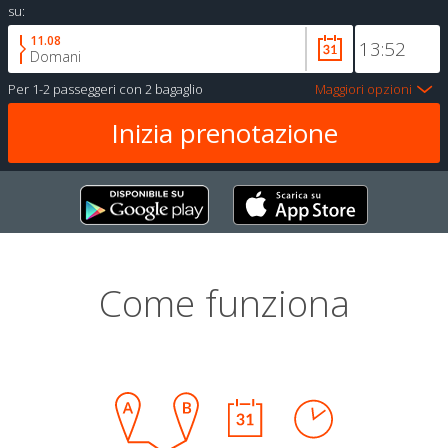
su:
11.08
Domani
Per
1-2 passeggeri
con
2 bagaglio
Maggiori opzioni
Come funziona