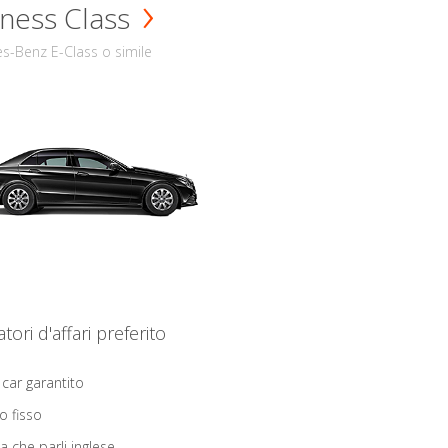
ness Class
s-Benz E-Class o simile
iatori d'affari preferito
 car garantito
o fisso
ta che parli inglese