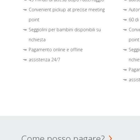
Convenient pickup at precise meeting
Autom
point
60 di
Seggiolini per bambini disponibili su
Conve
richiesta
point
Pagamento online e offline
Seggi
assistenza 24/7
richie
Pagam
assis
Come posso pagare?