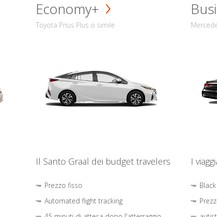
Economy+
Busi
Toyota Prius Plus o simile
Mercede
Il Santo Graal dei budget travelers
I viagg
Prezzo fisso
Black
Automated flight tracking
Prezz
45 minuti di attesa dopo l'atterraggio
autis