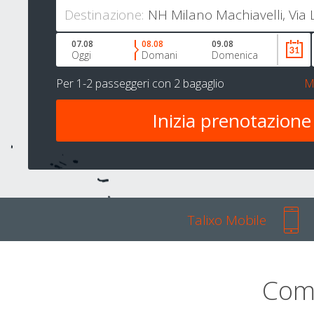
Destinazione:
07.08
08.08
09.08
Oggi
Domani
Domenica
Per
1-2 passeggeri
con
2 bagaglio
M
Talixo Mobile
Com