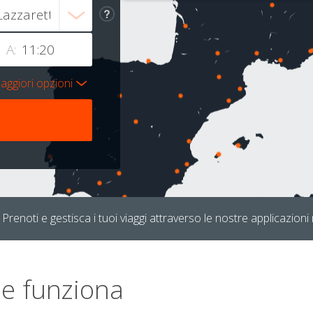
A:
aggiori opzioni
Prenoti e gestisca i tuoi viaggi attraverso le nostre applicazioni 
e funziona