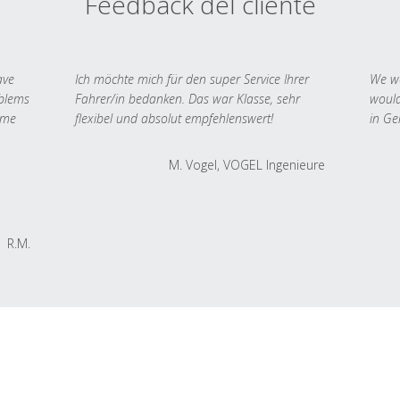
Feedback del cliente
ave
Ich möchte mich für den super Service Ihrer
We we
oblems
Fahrer/in bedanken. Das war Klasse, sehr
would
 me
flexibel und absolut empfehlenswert!
in Ge
M. Vogel, VOGEL Ingenieure
R.M.