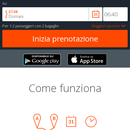
su:
07.08
Domani
Per
1-2 passeggeri
con
2 bagaglio
Maggiori opzioni
Come funziona