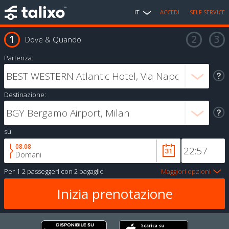
IT
ACCEDI
SELF SERVICE
Dove & Quando
Partenza:
Destinazione:
su:
08.08
Domani
Per
1-2 passeggeri
con
2 bagaglio
Maggiori opzioni