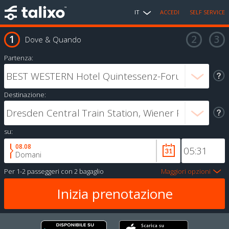
IT
ACCEDI
SELF SERVICE
Dove & Quando
Partenza:
Destinazione:
su:
08.08
Domani
Per
1-2 passeggeri
con
2 bagaglio
Maggiori opzioni