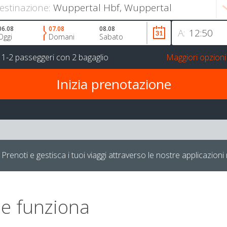
estinazione:
06.08
07.08
08.08
A:
Oggi
Domani
Sabato
r
1-2 passeggeri
con
2 bagaglio
Maggiori opzioni
Prenoti e gestisca i tuoi viaggi attraverso le nostre applicazioni 
e funziona