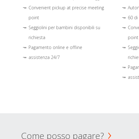
Convenient pickup at precise meeting
Autom
point
60 di
Seggiolini per bambini disponibili su
Conve
richiesta
point
Pagamento online e offline
Seggi
assistenza 24/7
richie
Pagam
assis
Come posso pagare?