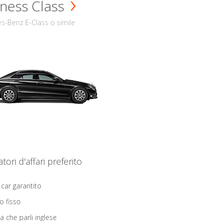
ness Class
s-Benz E-Class o simile
iatori d'affari preferito
 car garantito
o fisso
ta che parli inglese