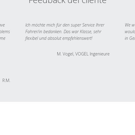
ave
Ich möchte mich für den super Service Ihrer
We we
oblems
Fahrer/in bedanken. Das war Klasse, sehr
would
 me
flexibel und absolut empfehlenswert!
in Ge
M. Vogel, VOGEL Ingenieure
R.M.