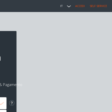
IT
ACCEDI
SELF SERVICE
a
i & Pagamento