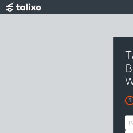
T
B
W
P