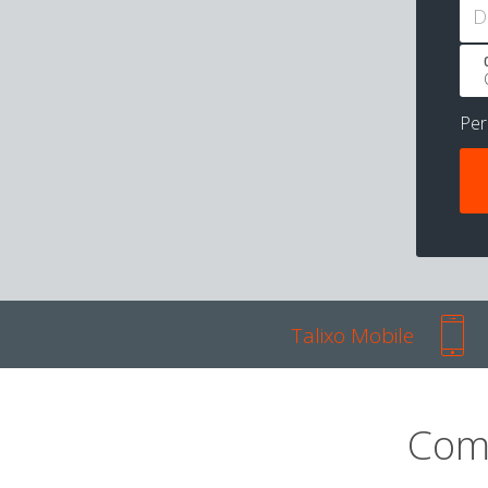
D
Pe
Talixo Mobile
Com