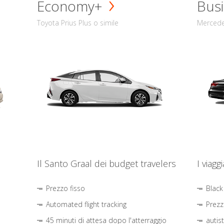
Economy+
Busi
Toyota Prius Plus o simile
Mercede
Il Santo Graal dei budget travelers
I viagg
Prezzo fisso
Black
Automated flight tracking
Prezz
45 minuti di attesa dopo l'atterraggio
autis