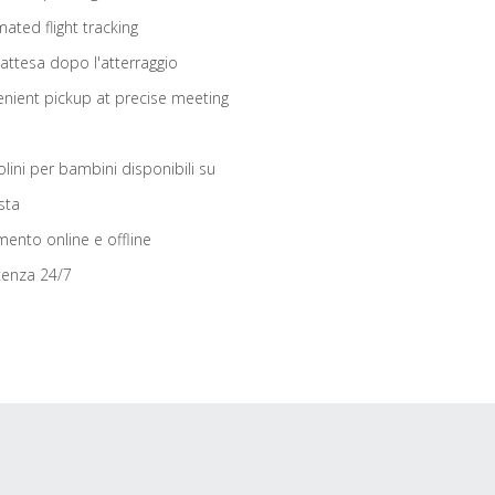
ated flight tracking
 attesa dopo l'atterraggio
nient pickup at precise meeting
olini per bambini disponibili su
sta
ento online e offline
tenza 24/7