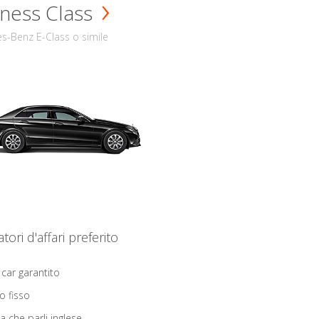
ness Class
s-Benz E-Class o simile
iatori d'affari preferito
 car garantito
o fisso
ta che parli inglese