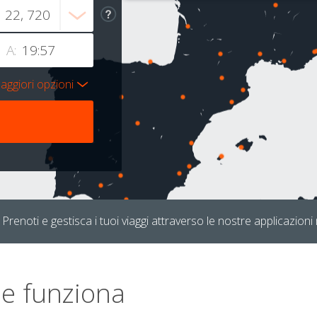
A:
aggiori opzioni
Prenoti e gestisca i tuoi viaggi attraverso le nostre applicazioni 
e funziona