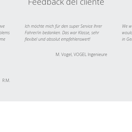
Feedback del cliente
ave
Ich möchte mich für den super Service Ihrer
We we
oblems
Fahrer/in bedanken. Das war Klasse, sehr
would
 me
flexibel und absolut empfehlenswert!
in Ge
M. Vogel, VOGEL Ingenieure
R.M.