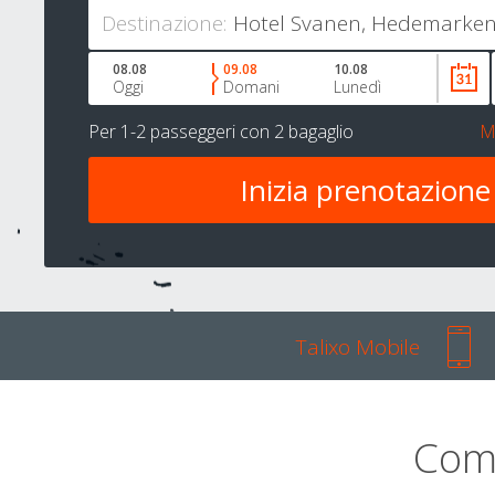
Destinazione:
08.08
09.08
10.08
Oggi
Domani
Lunedì
Per
1-2 passeggeri
con
2 bagaglio
M
Talixo Mobile
Com