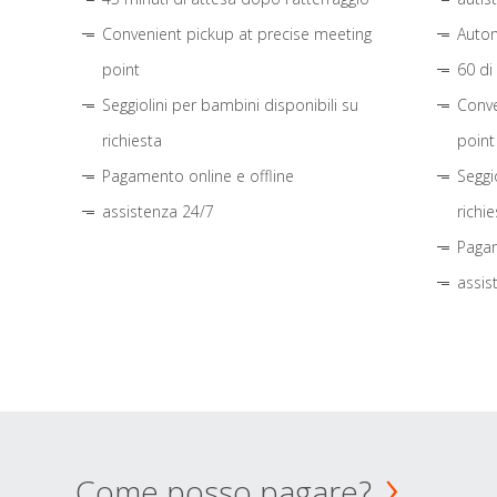
Convenient pickup at precise meeting
Autom
point
60 di
Seggiolini per bambini disponibili su
Conve
richiesta
point
Pagamento online e offline
Seggi
assistenza 24/7
richie
Pagam
assis
Come posso pagare?