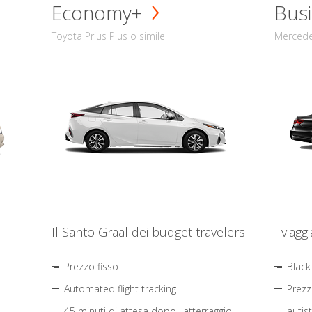
Economy+
Busi
Toyota Prius Plus o simile
Mercede
Il Santo Graal dei budget travelers
I viagg
Prezzo fisso
Black
Automated flight tracking
Prezz
45 minuti di attesa dopo l'atterraggio
autis