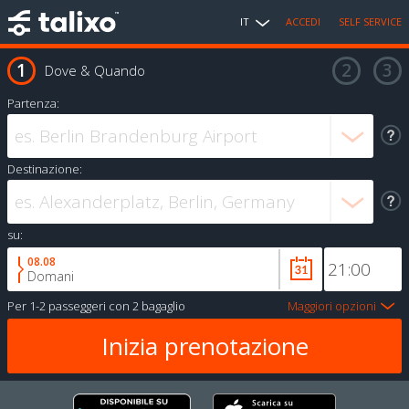
IT
ACCEDI
SELF SERVICE
Dove & Quando
Partenza:
Destinazione:
su:
08.08
Domani
Per
1-2 passeggeri
con
2 bagaglio
Maggiori opzioni