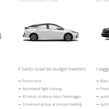
Toyota Prius Plus o simile
Mercede
Il Santo Graal dei budget travelers
I viagg
Prezzo fisso
Black
Automated flight tracking
Prezz
45 minuti di attesa dopo l'atterraggio
autis
Convenient pickup at precise meeting
Autom