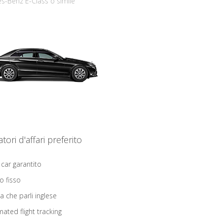
s-Benz E-Class o simile
iatori d'affari preferito
 car garantito
o fisso
ta che parli inglese
ated flight tracking