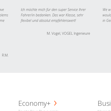
ave
Ich möchte mich für den super Service Ihrer
We we
oblems
Fahrer/in bedanken. Das war Klasse, sehr
would
 me
flexibel und absolut empfehlenswert!
in Ge
M. Vogel, VOGEL Ingenieure
R.M.
Economy+
Busi