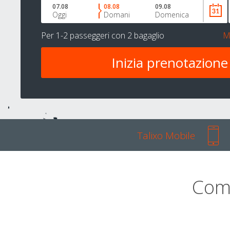
07.08
08.08
09.08
Oggi
Domani
Domenica
Per
1-2 passeggeri
con
2 bagaglio
M
Talixo Mobile
Com