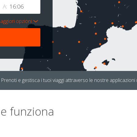
A:
aggiori opzioni
Prenoti e gestisca i tuoi viaggi attraverso le nostre applicazioni 
e funziona