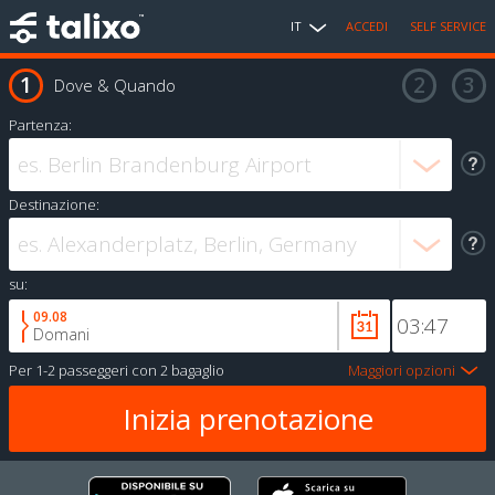
IT
ACCEDI
SELF SERVICE
Dove & Quando
Partenza:
Destinazione:
su:
09.08
Domani
Per
1-2 passeggeri
con
2 bagaglio
Maggiori opzioni