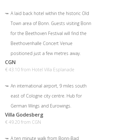
A laid back hotel within the historic Old
Town area of Bonn. Guests visiting Bonn
for the Beethoven Festival will find the
Beethovenhalle Concert Venue
positioned just a few metres away.
CGN
€ 43.10 from Hotel Villa Esplanade
An international airport, 9 miles south
east of Cologne city centre. Hub for
German Wings and Eurowings.
Villa Godesberg
€ 49.20 from CGN
A ten minute walk from Bonn-Bad