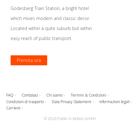
Godesberg Train Station, a bright hotel
which mixes modern and classic decor.
Located within a quite suburb but within
easy reach of public transport.
Prenota ora
Prenota ora
Prenota ora
Prenota ora
FAQ
Conttataci
Chi siamo
Termini & Condizioni
Condizioni di trasporto
Data Privacy Statement
Informazioni legali
Carriere
© 2026 Public in Motion GmbH