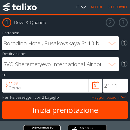
IT
ACCEDI
SELF SERVICE
Dove & Quando
Partenza:
Destinazione:
su:
11.08
Domani
Per
1-2 passeggeri
con
2 bagaglio
Maggiori opzioni