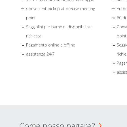
Convenient pickup at precise meeting
Autom
point
60 di
Seggiolini per bambini disponibili su
Conve
richiesta
point
Pagamento online e offline
Seggi
assistenza 24/7
richie
Pagam
assis
Come posso pagare?