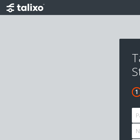
T
S
P
N