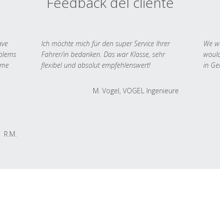
Feedback del cliente
ave
Ich möchte mich für den super Service Ihrer
We we
oblems
Fahrer/in bedanken. Das war Klasse, sehr
would
 me
flexibel und absolut empfehlenswert!
in Ge
M. Vogel, VOGEL Ingenieure
R.M.