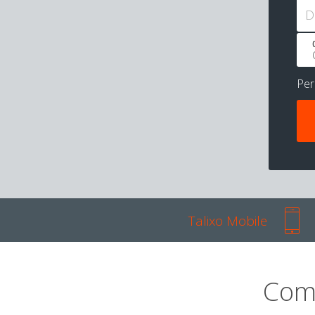
D
Pe
Talixo Mobile
Com