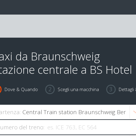
axi da Braunschweig
tazione centrale a BS Hotel
Dove & Quando
Scegli una macchina
Dettagl
artenza:
umero del treno: