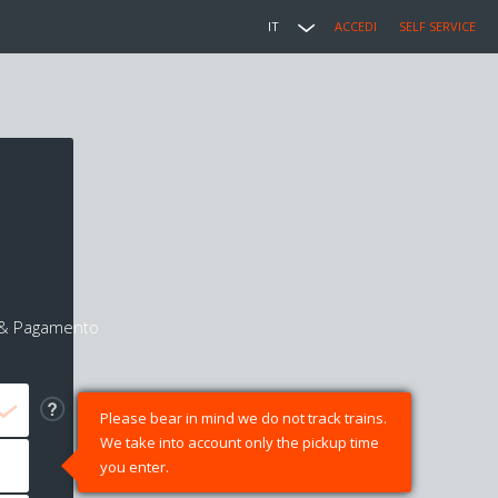
IT
ACCEDI
SELF SERVICE
i & Pagamento
Please bear in mind we do not track trains.
We take into account only the pickup time
you enter.