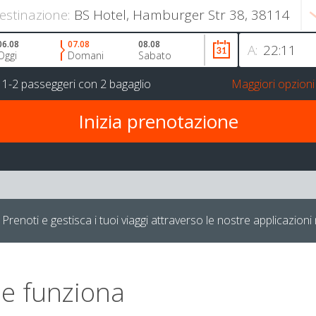
estinazione:
06.08
07.08
08.08
A:
Oggi
Domani
Sabato
r
1-2 passeggeri
con
2 bagaglio
Maggiori opzioni
Prenoti e gestisca i tuoi viaggi attraverso le nostre applicazioni 
e funziona