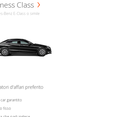
ness Class
s-Benz E-Class o simile
iatori d'affari preferito
 car garantito
o fisso
ta che parli inglese