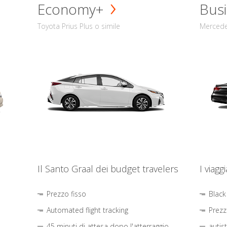
Economy+
Busi
Toyota Prius Plus o simile
Mercede
Il Santo Graal dei budget travelers
I viagg
Prezzo fisso
Black
Automated flight tracking
Prezz
45 minuti di attesa dopo l'atterraggio
autis