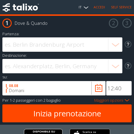
IT
ACCEDI
SELF SERVICE
Dove & Quando
Partenza:
Destinazione:
su:
08.08
Domani
Per
1-2 passeggeri
con
2 bagaglio
Maggiori opzioni